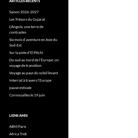
ARTICLES RÉCENTS
Saison 2026-2027
Les Trésors du Gujarat
L’Angola, une terre de
contrastes
Six mois d’aventure en Asie du
Sud-Est
Sur la piste d’El Pitchi
Du sud au nord de l’Europe: un
voyage de transition
Voyage au pays du soleil levant
Interrail à travers l’Europe
pause estivale
Cornouailles le 19 juin
LIENS AMIS
ABM Paris
Africa Trek