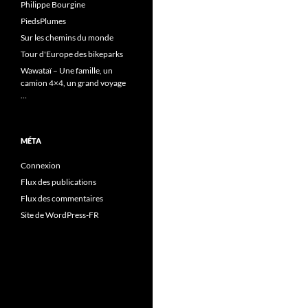
Philippe Bourgine
PiedsPlumes
Sur les chemins du monde
Tour d'Europe des bikeparks
Wawataï – Une famille, un
camion 4×4, un grand voyage
…
MÉTA
Connexion
Flux des publications
Flux des commentaires
Site de WordPress-FR