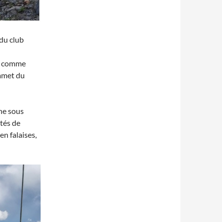
du club
ec comme
ommet du
gne sous
ités de
en falaises,