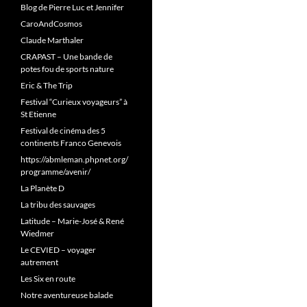
Blog de Pierre Luc et Jennifer
CaroAndCosmos
Claude Marthaler
CRAPAST – Une bande de
potes fou de sports nature
Eric & The Trip
Festival “Curieux voyageurs” à
St Etienne
Festival de cinéma des 5
continents Franco Genevois
https://abmleman.phpnet.org/
programme/avenir/
La Planète D
La tribu des sauvages
Latitude – Marie-José & René
Wiedmer
Le CEVIED – voyager
autrement
Les Six en route
Notre aventureuse balade