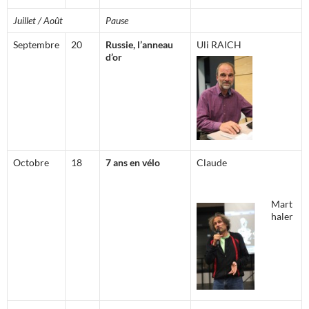
Juillet / Août
Pause
Septembre
20
Russie, l’anneau
Uli RAICH
d’or
Octobre
18
7 ans en vélo
Claude
Mart
haler