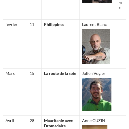
yn
e
février
11
Philippines
Laurent Blanc
Mars
15
La route de la soie
Julien Vogler
Avril
28
Mauritanie avec
Anne CUZIN
Dromadaire