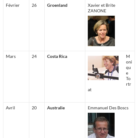
Février
26
Groenland
Xavier et Brite
ZANONE
Mars
24
Costa Rica
M
oni
qu
e
To
rtr
at
Avril
20
Australie
Emmanuel Des Boscs