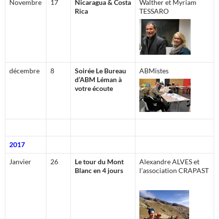
Novembre
17
Nicaragua & Costa
Walther et Myriam
Rica
TESSARO
décembre
8
Soirée Le Bureau
ABMistes
d’ABM Léman à
votre écoute
2017
Janvier
26
Le tour du Mont
Alexandre ALVES
e
t
Blanc en 4 jours
l’association CRAPAST