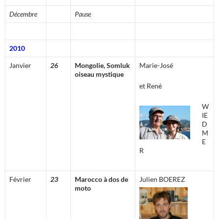
Décembre
Pause
2010
Janvier
26
Mongolie, Somluk
Marie-José
oiseau mystique
et René
W
IE
D
M
E
R
Février
23
Marocco à dos de
Julien BOEREZ
moto