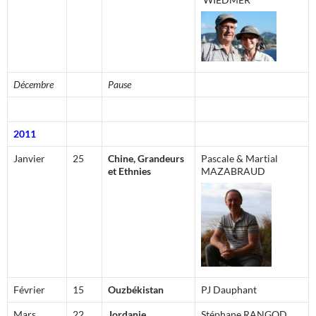
Décembre
Pause
2011
Janvier
25
Chine, Grandeurs
Pascale & Martial
et Ethnies
MAZABRAUD
Février
15
Ouzbékistan
PJ Dauphant
Mars
22
Jordanie
Stéphane RANGOD