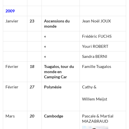
2009
Janvier
23
Ascensions du
Jean Noël JOUX
monde
«
Frédéric FUCHS
«
Youri ROBERT
«
Sandra BERNI
Février
18
Tsagalos, tour du
Famille Tsagalos
monde en
Camping Car
Février
27
Polynésie
Cathy &
Willem M
eijst
Mars
20
Cambodge
Pascale & Martial
MAZABRAUD