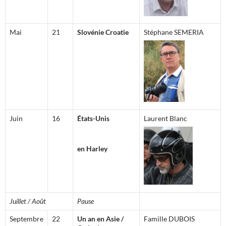
Mai
21
Slovénie Croatie
Stéphane SEMERIA
Juin
16
États-Unis
Laurent Blanc
en Harley
Juillet / Août
Pause
Septembre
22
Un an en Asie /
Famille DUBOIS