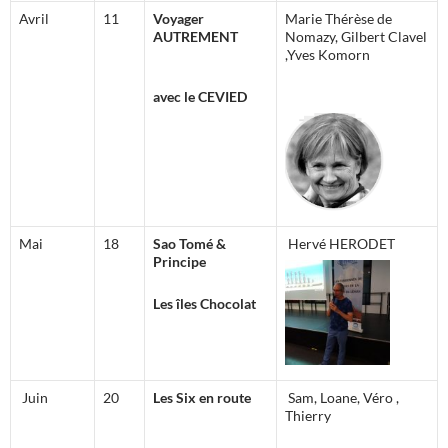
Avril
11
Voyager
Marie Thérèse de
AUTREMENT
Nomazy, Gilbert Clavel
,Yves Komorn
avec le CEVIED
Mai
18
Sao Tomé &
Hervé HERODET
Principe
Les îles Chocolat
Juin
20
Les Six en route
Sam, Loane, Véro ,
Thierry