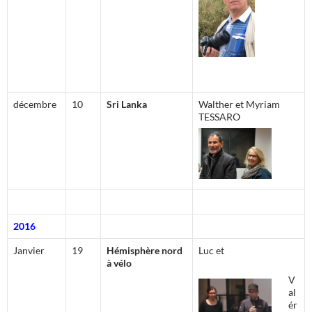
décembre
10
Sri Lanka
Walther et Myriam
TESSARO
2016
Janvier
19
Hémisphère nord
Luc et
à vélo
V
al
ér