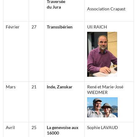
Traversée
du Jura
Association Crapast
Février
27
Transsibérien
Uli RAICH
Mars
21
Inde, Zanskar
René et Marie-José
WIEDMER
Avril
25
La genevoise aux
Sophie LAVAUD
16000