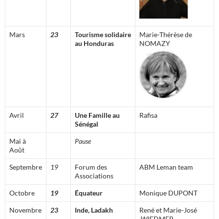
Mars
23
Tourisme solidaire
Marie-Thérèse de
au Honduras
NOMAZY
Avril
27
Une Famille au
Rafisa
Sénégal
Mai à
Pause
Août
Septembre
19
Forum des
ABM Leman team
Associations
Octobre
19
Équateur
Monique DUPONT
Novembre
23
Inde, Ladakh
René et Marie-José
WIEDMER