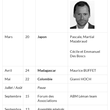
Mars
20
Japon
Pascale, Martial
Mazabraud
Cécile et Emmanuel
Des Boscs
Avril
24
Madagascar
Maurice BUFFET
Mai
22
Colombie
Gianni HOCH
Juillet / Août
Pause
Septembre
15
Forum des
ABM Léman team
Associations
Septembre
13
Assemblée générale