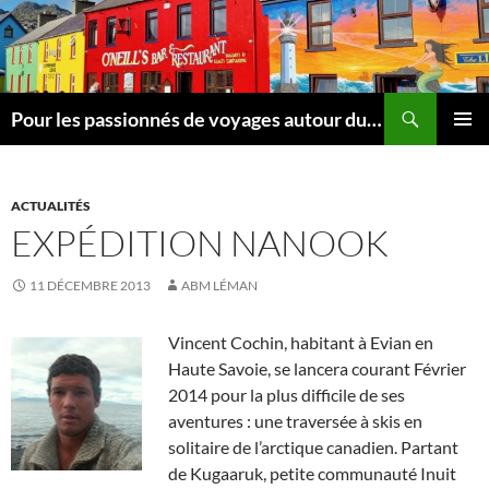
Aller
au
contenu
Recherche
Pour les passionnés de voyages autour du Léman
MENU
PRINCI
ACTUALITÉS
EXPÉDITION NANOOK
11 DÉCEMBRE 2013
ABM LÉMAN
Vincent Cochin, habitant à Evian en
Haute Savoie, se lancera courant Février
2014 pour la plus difficile de ses
aventures : une traversée à skis en
solitaire de l’arctique canadien. Partant
de Kugaaruk, petite communauté Inuit