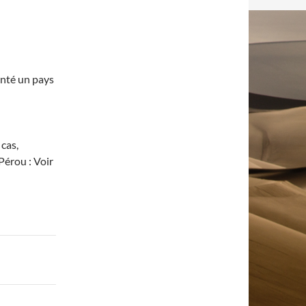
enté un pays
cas,
érou : Voir