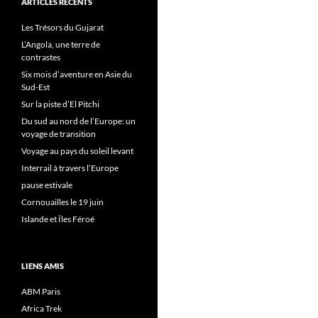
ARTICLES RÉCENTS
Les Trésors du Gujarat
L’Angola, une terre de
contrastes
Six mois d’aventure en Asie du
Sud-Est
Sur la piste d’El Pitchi
Du sud au nord de l’Europe: un
voyage de transition
Voyage au pays du soleil levant
Interrail à travers l’Europe
pause estivale
Cornouailles le 19 juin
Islande et Îles Féroé
LIENS AMIS
ABM Paris
Africa Trek