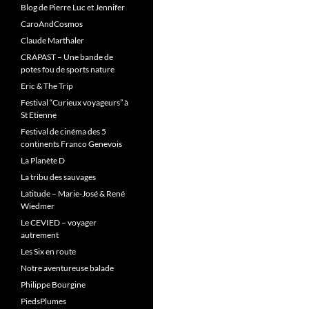
Blog de Pierre Luc et Jennifer
CaroAndCosmos
Claude Marthaler
CRAPAST – Une bande de
potes fou de sports nature
Eric & The Trip
Festival “Curieux voyageurs” à
St Etienne
Festival de cinéma des 5
continents Franco Genevois
La Planète D
La tribu des sauvages
Latitude – Marie-José & René
Wiedmer
Le CEVIED – voyager
autrement
Les Six en route
Notre aventureuse balade
Philippe Bourgine
PiedsPlumes