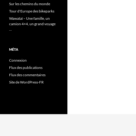
Sur les chemins du monde
Tour d'Europe des bikeparks
Wawataï – Une famille, un
camion 4×4, un grand voyage
…
MÉTA
Connexion
Flux des publications
Flux des commentaires
Site de WordPress-FR