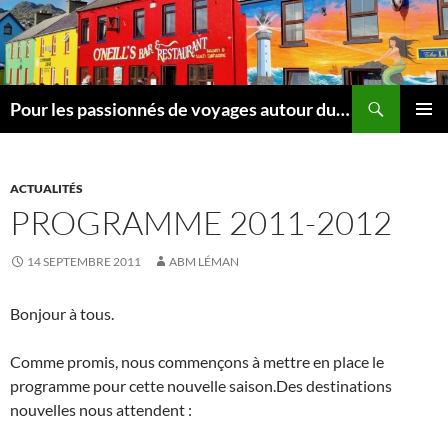
Aller
au
contenu
Recherche
Pour les passionnés de voyages autour du Léman
MENU
PRINCI
ACTUALITÉS
PROGRAMME 2011-2012
14 SEPTEMBRE 2011
ABM LÉMAN
Bonjour à tous.
Comme promis, nous commençons à mettre en place le
programme pour cette nouvelle saison.Des destinations
nouvelles nous attendent :